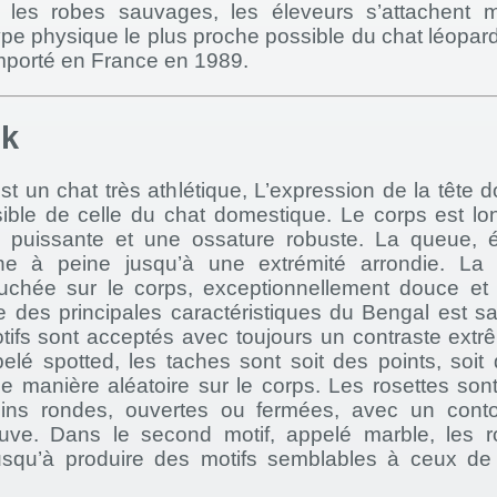
ur les robes sauvages, les éleveurs s’attachent 
ype physique le plus proche possible du chat léopar
importé en France en 1989.
ok
t un chat très athlétique, L’expression de la tête do
sible de celle du chat domestique. Le corps est l
 puissante et une ossature robuste. La queue, 
ine à peine jusqu’à une extrémité arrondie. La 
uchée sur le corps, exceptionnellement douce e
e des principales caractéristiques du Bengal est s
tifs sont acceptés avec toujours un contraste extr
elé spotted, les taches sont soit des points, soit
e manière aléatoire sur le corps. Les rosettes son
ins rondes, ouvertes ou fermées, avec un conto
 fauve. Dans le second motif, appelé marble, les r
usqu’à produire des motifs semblables à ceux de