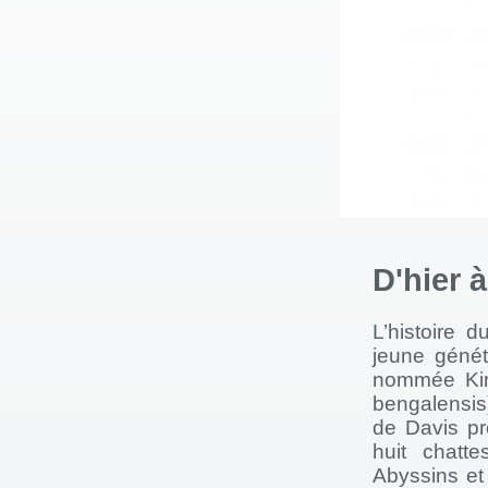
D'hier 
L’histoire 
jeune génét
nommée Kin-
bengalensis)
de Davis p
huit chatt
Abyssins et