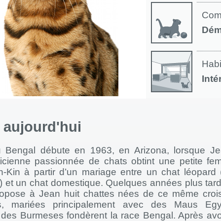
Com
Dém
Habi
Inté
à aujourd'hui
du Bengal débute en 1963, en Arizona, lorsque Je
icienne passionnée de chats obtint une petite fem
Kin à partir d’un mariage entre un chat léopard (
 et un chat domestique. Quelques années plus tard,
ropose à Jean huit chattes nées de ce même croi
es, mariées principalement avec des Maus Egy
 des Burmeses fondèrent la race Bengal. Après av