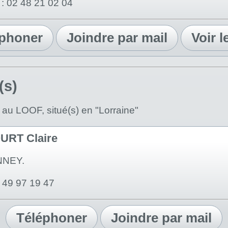
: 02 48 21 02 04
éphoner
Joindre par mail
Voir l
(s)
 au LOOF, situé(s) en "Lorraine"
RT Claire
NNEY.
7 49 97 19 47
Téléphoner
Joindre par mail