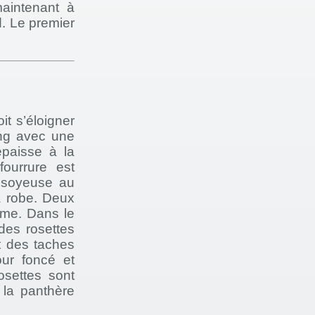
maintenant à
d. Le premier
it s’éloigner
ong avec une
épaisse à la
fourrure est
t soyeuse au
a robe. Deux
ême. Dans le
 des rosettes
t des taches
ur foncé et
osettes sont
 la panthère