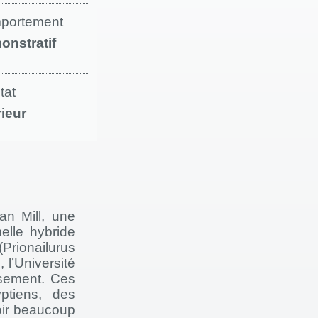
portement
onstratif
tat
rieur
an Mill, une
elle hybride
Prionailurus
 l’Université
sement. Ces
ptiens, des
oir beaucoup