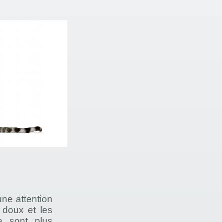
une attention
s doux et les
e sont plus