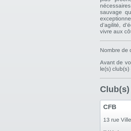
nécessaires 
sauvage que
exceptionnel
d’agilité, d
vivre aux cô
Nombre de c
Avant de vou
le(s) club(s
Club(s)
CFB
13 rue Vi