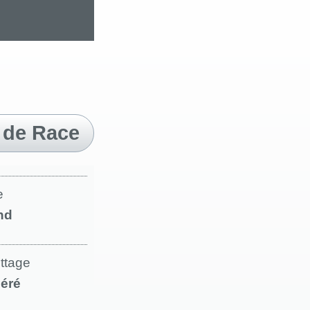
 de Race
e
nd
ettage
éré