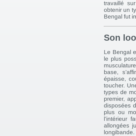
travaillé s
obtenir un t
Bengal fut 
Son lo
Le Bengal es
le plus pos
musculature
base, s’aff
épaisse, co
toucher. Un
types de mo
premier, app
disposées d
plus ou mo
l’intérieur
allongées j
longibande.