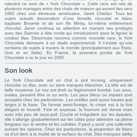
valurent ce nom de « York Chocolate ». Cette race est née de
plusieurs mariages entre des chats de maison qui eurent lieu vers
1983 chez une éleveuse américaine, Janet Chiefari. Tous les
sujets actuels descendent d’une femelle chocolat et blanc
baptisée Brownie et de son fils Minky, lui-même entièrement
chocolat. Janet continua sa sélection en mariant ses protégés
avec des Siamois à tête ronde qui introduisirent dans la lignée la
couleur lilas. Désormais reconnu comme nouvelle race, le York
Chocolate demeure à un stade expérimental. Il n’existe qu’une
centaine de sujets à travers le monde (principalement aux Etats-
Unis et en Italie). En France, la première portée de York
Chocolate a vu le jour en 2005.
Son look
Le York Chocolate est un chat à poil mi-long, uniquement
chocolat ou lilas, avec ou sans marques blanches. La tête est de
taille moyenne. Le nez est droit ou légèrement bombé. Les yeux,
ovales, peuvent être or ou verts. Les yeux bleus ou impairs sont
acceptés chez les particolores. Les oreilles sont aussi hautes que
larges à la base. De format semi-foreign, le corps est à la fois
élégant et musclé. Fine et soyeuse, la fourrure est dense mais
avec très peu de sous-poil. Courte et irrégulière sur les épaules,
elle s’allonge graduellement sur les côtés pour atteindre sa pleine
longueur sur le ventre et les culottes. Il peut y avoir une collerette
suivant les saisons. Chez les particolores, la proportion de blanc
va d’un tiers à la moitié de la surface du chat. Des marques tabby