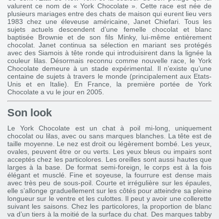
valurent ce nom de « York Chocolate ». Cette race est née de
plusieurs mariages entre des chats de maison qui eurent lieu vers
1983 chez une éleveuse américaine, Janet Chiefari. Tous les
sujets actuels descendent d’une femelle chocolat et blanc
baptisée Brownie et de son fils Minky, lui-même entièrement
chocolat. Janet continua sa sélection en mariant ses protégés
avec des Siamois à tête ronde qui introduisirent dans la lignée la
couleur lilas. Désormais reconnu comme nouvelle race, le York
Chocolate demeure à un stade expérimental. Il n’existe qu’une
centaine de sujets à travers le monde (principalement aux Etats-
Unis et en Italie). En France, la première portée de York
Chocolate a vu le jour en 2005.
Son look
Le York Chocolate est un chat à poil mi-long, uniquement
chocolat ou lilas, avec ou sans marques blanches. La tête est de
taille moyenne. Le nez est droit ou légèrement bombé. Les yeux,
ovales, peuvent être or ou verts. Les yeux bleus ou impairs sont
acceptés chez les particolores. Les oreilles sont aussi hautes que
larges à la base. De format semi-foreign, le corps est à la fois
élégant et musclé. Fine et soyeuse, la fourrure est dense mais
avec très peu de sous-poil. Courte et irrégulière sur les épaules,
elle s’allonge graduellement sur les côtés pour atteindre sa pleine
longueur sur le ventre et les culottes. Il peut y avoir une collerette
suivant les saisons. Chez les particolores, la proportion de blanc
va d’un tiers à la moitié de la surface du chat. Des marques tabby