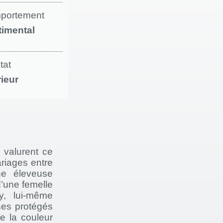
portement
timental
tat
rieur
 valurent ce
riages entre
ne éleveuse
d’une femelle
y, lui-même
ses protégés
e la couleur