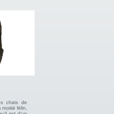
es chats de
moitié félin,
u’il est d’un