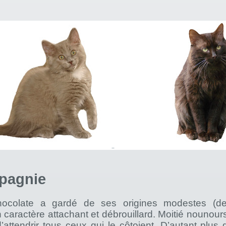
pagnie
ocolate a gardé de ses origines modestes (d
n caractère attachant et débrouillard. Moitié nounours 
d’attendrir tous ceux qui le côtoient. D’autant plus q