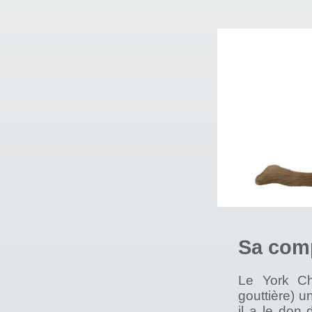
Sa com
Le York Ch
gouttière) u
il a le don 