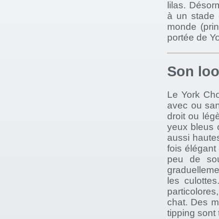
lilas. Déso
à un stade e
monde (prin
portée de Yo
Son lo
Le York Choc
avec ou san
droit ou lé
yeux bleus o
aussi hautes
fois élégant
peu de sous
graduellemen
les culotte
particolores
chat. Des m
tipping sont