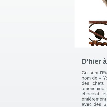
D'hier 
Ce sont l’E
nom de « Yo
des chats 
américaine, 
chocolat e
entièrement
avec des Si