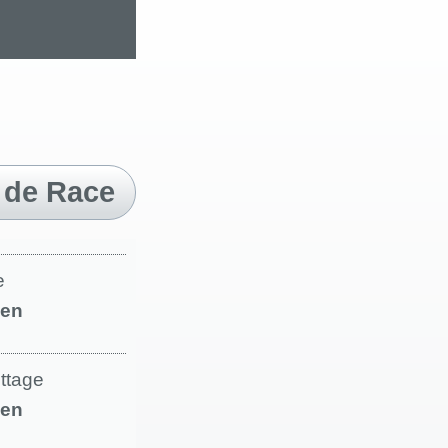
 de Race
e
en
ettage
en