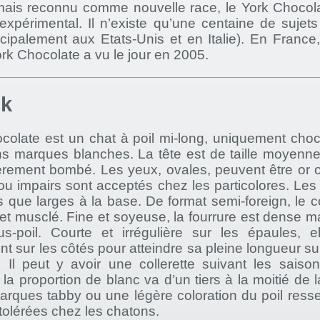
rmais reconnu comme nouvelle race, le York Choco
xpérimental. Il n’existe qu’une centaine de sujets
cipalement aux Etats-Unis et en Italie). En France,
rk Chocolate a vu le jour en 2005.
ok
olate est un chat à poil mi-long, uniquement choco
s marques blanches. La tête est de taille moyenne
gèrement bombé. Les yeux, ovales, peuvent être or o
u impairs sont acceptés chez les particolores. Les 
 que larges à la base. De format semi-foreign, le c
 et musclé. Fine et soyeuse, la fourrure est dense m
-poil. Courte et irrégulière sur les épaules, el
t sur les côtés pour atteindre sa pleine longueur sur
s. Il peut y avoir une collerette suivant les saiso
, la proportion de blanc va d’un tiers à la moitié de 
arques tabby ou une légère coloration du poil ress
 tolérées chez les chatons.