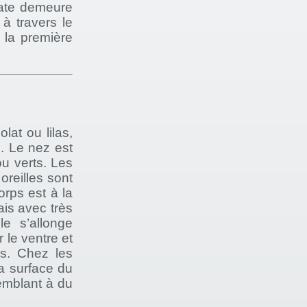
late demeure
 à travers le
 la première
lat ou lilas,
. Le nez est
u verts. Les
oreilles sont
orps est à la
ais avec très
le s’allonge
 le ventre et
ns. Chez les
la surface du
emblant à du