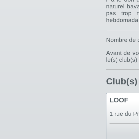
naturel bava
pas trop 
hebdomadaire
Nombre de c
Avant de vou
le(s) club(s
Club(s)
LOOF
1 rue du P