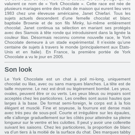
valurent ce nom de « York Chocolate ». Cette race est née de
plusieurs mariages entre des chats de maison qui eurent lieu vers
1983 chez une éleveuse américaine, Janet Chiefari. Tous les
sujets actuels descendent d’une femelle chocolat et blanc
baptisée Brownie et de son fils Minky, lui-même entièrement
chocolat. Janet continua sa sélection en mariant ses protégés
avec des Siamois à tête ronde qui introduisirent dans la lignée la
couleur lilas. Désormais reconnu comme nouvelle race, le York
Chocolate demeure à un stade expérimental. Il n’existe qu’une
centaine de sujets à travers le monde (principalement aux Etats-
Unis et en Italie). En France, la première portée de York
Chocolate a vu le jour en 2005.
Son look
Le York Chocolate est un chat à poil mi-long, uniquement
chocolat ou lilas, avec ou sans marques blanches. La tête est de
taille moyenne. Le nez est droit ou légèrement bombé. Les yeux,
ovales, peuvent être or ou verts. Les yeux bleus ou impairs sont
acceptés chez les particolores. Les oreilles sont aussi hautes que
larges à la base. De format semi-foreign, le corps est à la fois
élégant et musclé. Fine et soyeuse, la fourrure est dense mais
avec très peu de sous-poil. Courte et irrégulière sur les épaules,
elle s’allonge graduellement sur les côtés pour atteindre sa pleine
longueur sur le ventre et les culottes. Il peut y avoir une collerette
suivant les saisons. Chez les particolores, la proportion de blanc
va d’un tiers à la moitié de la surface du chat. Des marques tabby