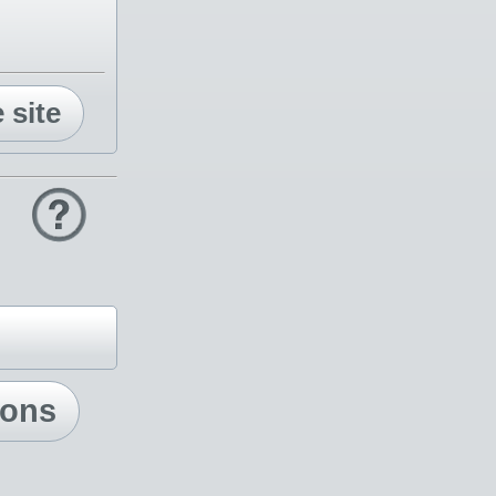
e site
ions