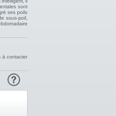
ntelligent, il
entales sont
gré ses poils
e sous-poil,
hebdomadaire
s à contacter