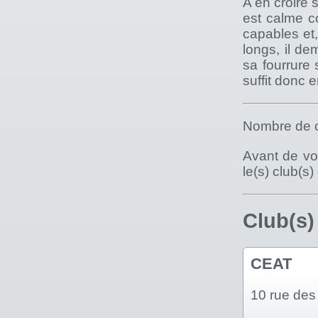
A en croire s
est calme c
capables et,
longs, il d
sa fourrure
suffit donc 
Nombre de c
Avant de vou
le(s) club(s
Club(s)
CEAT
10 rue de