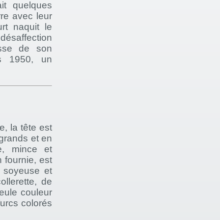
ait quelques
rre avec leur
rt naquit le
désaffection
esse de son
es 1950, un
, la tête est
 grands et en
e, mince et
 fournie, est
t soyeuse et
llerette, de
seule couleur
Turcs colorés