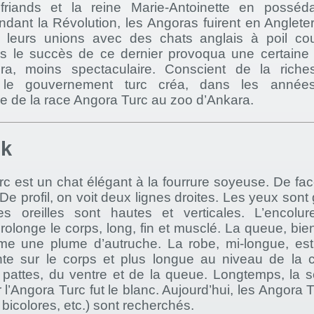
friands et la reine Marie-Antoinette en posséd
dant la Révolution, les Angoras fuirent en Anglete
 leurs unions avec des chats anglais à poil cou
s le succès de ce dernier provoqua une certaine 
ora, moins spectaculaire. Conscient de la rich
, le gouvernement turc créa, dans les anné
e de la race Angora Turc au zoo d’Ankara.
ok
c est un chat élégant à la fourrure soyeuse. De face
. De profil, on voit deux lignes droites. Les yeux sont
s oreilles sont hautes et verticales. L’encolur
rolonge le corps, long, fin et musclé. La queue, bien
e une plume d’autruche. La robe, mi-longue, es
nte sur le corps et plus longue au niveau de la co
s pattes, du ventre et de la queue. Longtemps, la 
l’Angora Turc fut le blanc. Aujourd’hui, les Angora 
 bicolores, etc.) sont recherchés.