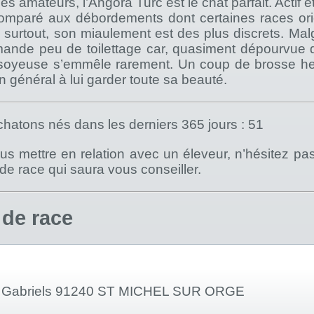
es amateurs, l’Angora Turc est le chat parfait. Actif et i
omparé aux débordements dont certaines races ori
 surtout, son miaulement est des plus discrets. Mal
emande peu de toilettage car, quasiment dépourvue d
 soyeuse s’emmêle rarement. Un coup de brosse 
en général à lui garder toute sa beauté.
hatons nés dans les derniers 365 jours : 51
s mettre en relation avec un éleveur, n’hésitez pa
) de race qui saura vous conseiller.
 de race
s Gabriels 91240 ST MICHEL SUR ORGE