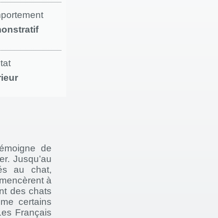
portement
onstratif
tat
rieur
témoigne de
ier. Jusqu’au
és au chat,
mmencèrent à
nt des chats
me certains
Les Français