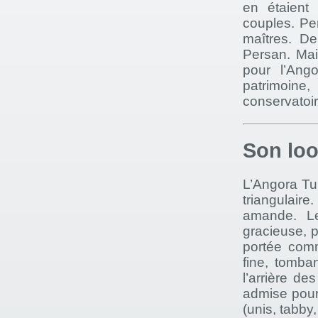
en étaient 
couples. Pen
maîtres. De
Persan. Mai
pour l’Ang
patrimoine
conservatoir
Son lo
L’Angora Tur
triangulaire
amande. Le
gracieuse, p
portée comm
fine, tomba
l’arrière de
admise pour 
(unis, tabby,