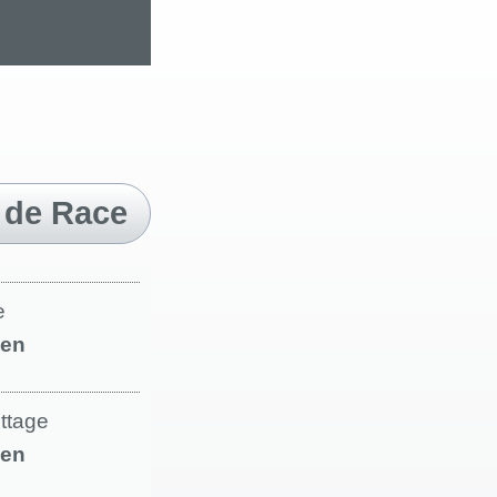
 de Race
e
en
ettage
en