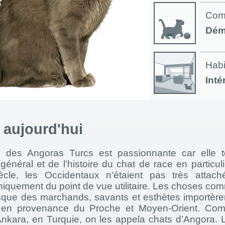
Com
Dém
Habi
Inté
à aujourd'hui
e des Angoras Turcs est passionnante car elle 
n général et de l’histoire du chat de race en particul
ècle, les Occidentaux n’étaient pas très attach
niquement du point de vue utilitaire. Les choses co
sque des marchands, savants et esthètes importère
g en provenance du Proche et Moyen-Orient. Com
Ankara, en Turquie, on les appela chats d’Angora. 