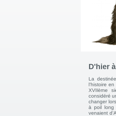
D'hier 
La destiné
l’histoire e
XVIIème si
considéré u
changer lor
à poil lon
venaient d’