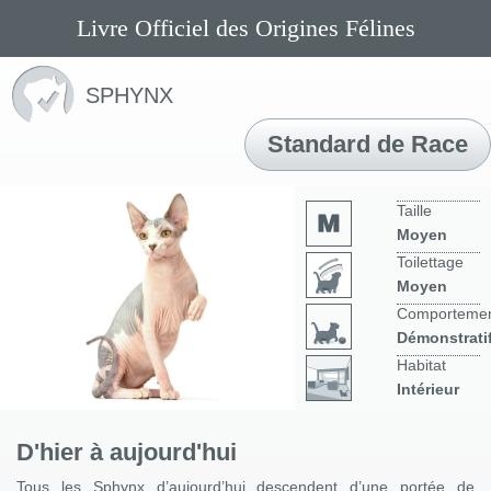
Livre Officiel des Origines Félines
SPHYNX
Standard de Race
Taille
Moyen
Toilettage
Moyen
Comporteme
Démonstrati
Habitat
Intérieur
D'hier à aujourd'hui
Tous les Sphynx d’aujourd’hui descendent d’une portée de