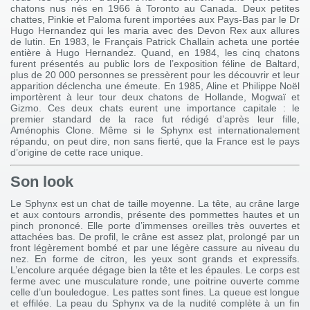
chatons nus nés en 1966 à Toronto au Canada. Deux petites
chattes, Pinkie et Paloma furent importées aux Pays-Bas par le Dr
Hugo Hernandez qui les maria avec des Devon Rex aux allures
de lutin. En 1983, le Français Patrick Challain acheta une portée
entière à Hugo Hernandez. Quand, en 1984, les cinq chatons
furent présentés au public lors de l’exposition féline de Baltard,
plus de 20 000 personnes se pressèrent pour les découvrir et leur
apparition déclencha une émeute. En 1985, Aline et Philippe Noël
importèrent à leur tour deux chatons de Hollande, Mogwaï et
Gizmo. Ces deux chats eurent une importance capitale : le
premier standard de la race fut rédigé d’après leur fille,
Aménophis Clone. Même si le Sphynx est internationalement
répandu, on peut dire, non sans fierté, que la France est le pays
d’origine de cette race unique.
Son look
Le Sphynx est un chat de taille moyenne. La tête, au crâne large
et aux contours arrondis, présente des pommettes hautes et un
pinch prononcé. Elle porte d’immenses oreilles très ouvertes et
attachées bas. De profil, le crâne est assez plat, prolongé par un
front légèrement bombé et par une légère cassure au niveau du
nez. En forme de citron, les yeux sont grands et expressifs.
L’encolure arquée dégage bien la tête et les épaules. Le corps est
ferme avec une musculature ronde, une poitrine ouverte comme
celle d’un bouledogue. Les pattes sont fines. La queue est longue
et effilée. La peau du Sphynx va de la nudité complète à un fin