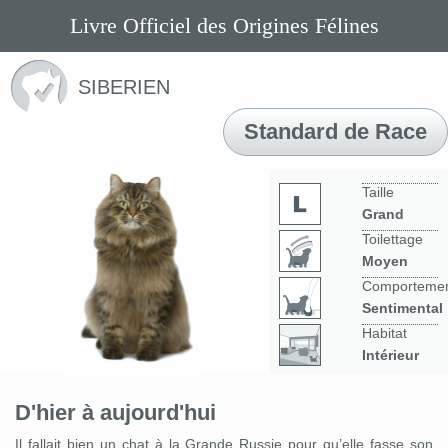
Livre Officiel des Origines Félines
SIBERIEN
Standard de Race
Taille
Grand
Toilettage
Moyen
Comporteme
Sentimental
Habitat
Intérieur
D'hier à aujourd'hui
Il fallait bien un chat à la Grande Russie pour qu’elle fasse son