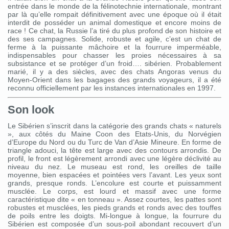
entrée dans le monde de la félinotechnie internationale, montrant
par là qu’elle rompait définitivement avec une époque où il était
interdit de posséder un animal domestique et encore moins de
race ! Ce chat, la Russie l’a tiré du plus profond de son histoire et
des ses campagnes. Solide, robuste et agile, c’est un chat de
ferme à la puissante mâchoire et la fourrure imperméable,
indispensables pour chasser les proies nécessaires à sa
subsistance et se protéger d’un froid…. sibérien. Probablement
marié, il y a des siècles, avec des chats Angoras venus du
Moyen-Orient dans les bagages des grands voyageurs, il a été
reconnu officiellement par les instances internationales en 1997.
Son look
Le Sibérien s’inscrit dans la catégorie des grands chats « naturels
», aux côtés du Maine Coon des Etats-Unis, du Norvégien
d’Europe du Nord ou du Turc de Van d’Asie Mineure. En forme de
triangle adouci, la tête est large avec des contours arrondis. De
profil, le front est légèrement arrondi avec une légère déclivité au
niveau du nez. Le museau est rond, les oreilles de taille
moyenne, bien espacées et pointées vers l’avant. Les yeux sont
grands, presque ronds. L’encolure est courte et puissamment
musclée. Le corps, est lourd et massif avec une forme
caractéristique dite « en tonneau ». Assez courtes, les pattes sont
robustes et musclées, les pieds grands et ronds avec des touffes
de poils entre les doigts. Mi-longue à longue, la fourrure du
Sibérien est composée d’un sous-poil abondant recouvert d’un