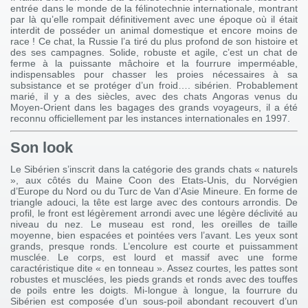
entrée dans le monde de la félinotechnie internationale, montrant
par là qu’elle rompait définitivement avec une époque où il était
interdit de posséder un animal domestique et encore moins de
race ! Ce chat, la Russie l’a tiré du plus profond de son histoire et
des ses campagnes. Solide, robuste et agile, c’est un chat de
ferme à la puissante mâchoire et la fourrure imperméable,
indispensables pour chasser les proies nécessaires à sa
subsistance et se protéger d’un froid…. sibérien. Probablement
marié, il y a des siècles, avec des chats Angoras venus du
Moyen-Orient dans les bagages des grands voyageurs, il a été
reconnu officiellement par les instances internationales en 1997.
Son look
Le Sibérien s’inscrit dans la catégorie des grands chats « naturels
», aux côtés du Maine Coon des Etats-Unis, du Norvégien
d’Europe du Nord ou du Turc de Van d’Asie Mineure. En forme de
triangle adouci, la tête est large avec des contours arrondis. De
profil, le front est légèrement arrondi avec une légère déclivité au
niveau du nez. Le museau est rond, les oreilles de taille
moyenne, bien espacées et pointées vers l’avant. Les yeux sont
grands, presque ronds. L’encolure est courte et puissamment
musclée. Le corps, est lourd et massif avec une forme
caractéristique dite « en tonneau ». Assez courtes, les pattes sont
robustes et musclées, les pieds grands et ronds avec des touffes
de poils entre les doigts. Mi-longue à longue, la fourrure du
Sibérien est composée d’un sous-poil abondant recouvert d’un