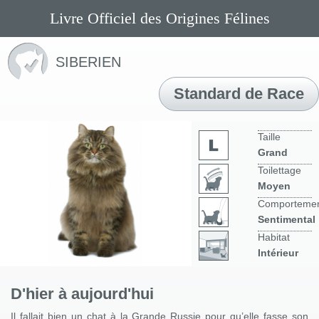
Livre Officiel des Origines Félines
SIBERIEN
Standard de Race
Taille
Grand
Toilettage
Moyen
Comporteme
Sentimental
Habitat
Intérieur
D'hier à aujourd'hui
Il fallait bien un chat à la Grande Russie pour qu’elle fasse son