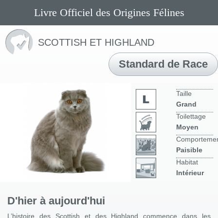
Livre Officiel des Origines Félines
SCOTTISH ET HIGHLAND
Standard de Race
Taille
Grand
Toilettage
Moyen
Comporteme
Paisible
Habitat
Intérieur
D'hier à aujourd'hui
L’histoire des Scottish et des Highland commence dans les