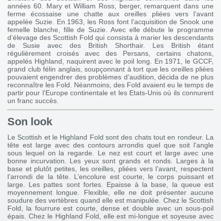
années 60. Mary et William Ross, berger, remarquent dans une
ferme écossaise une chatte aux oreilles pliées vers l’avant
appelée Suzie. En 1963, les Ross font l’acquisition de Snook une
femelle blanche, fille de Suzie. Avec elle débute le programme
d’élevage des Scottish Fold qui consista à marier les descendants
de Susie avec des British Shorthair. Les British étant
régulièrement croisés avec des Persans, certains chatons,
appelés Highland, naquirent avec le poil long. En 1971, le GCCF,
grand club félin anglais, soupçonnant à tort que les oreilles pliées
pouvaient engendrer des problèmes d’audition, décida de ne plus
reconnaître les Fold. Néanmoins, des Fold avaient eu le temps de
partir pour l’Europe continentale et les Etats-Unis où ils connurent
un franc succès.
Son look
Le Scottish et le Highland Fold sont des chats tout en rondeur. La
tête est large avec des contours arrondis quel que soit l’angle
sous lequel on la regarde. Le nez est court et large avec une
bonne incurvation. Les yeux sont grands et ronds. Larges à la
base et plutôt petites, les oreilles, pliées vers l’avant, respectent
l’arrondi de la tête. L’encolure est courte, le corps puissant et
large. Les pattes sont fortes. Epaisse à la base, la queue est
moyennement longue. Flexible, elle ne doit présenter aucune
soudure des vertèbres quand elle est manipulée. Chez le Scottish
Fold, la fourrure est courte, dense et double avec un sous-poil
épais. Chez le Highland Fold, elle est mi-longue et soyeuse avec