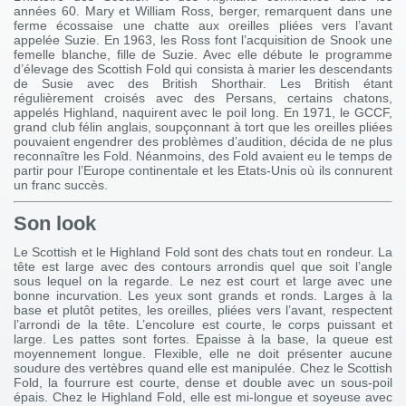
années 60. Mary et William Ross, berger, remarquent dans une
ferme écossaise une chatte aux oreilles pliées vers l’avant
appelée Suzie. En 1963, les Ross font l’acquisition de Snook une
femelle blanche, fille de Suzie. Avec elle débute le programme
d’élevage des Scottish Fold qui consista à marier les descendants
de Susie avec des British Shorthair. Les British étant
régulièrement croisés avec des Persans, certains chatons,
appelés Highland, naquirent avec le poil long. En 1971, le GCCF,
grand club félin anglais, soupçonnant à tort que les oreilles pliées
pouvaient engendrer des problèmes d’audition, décida de ne plus
reconnaître les Fold. Néanmoins, des Fold avaient eu le temps de
partir pour l’Europe continentale et les Etats-Unis où ils connurent
un franc succès.
Son look
Le Scottish et le Highland Fold sont des chats tout en rondeur. La
tête est large avec des contours arrondis quel que soit l’angle
sous lequel on la regarde. Le nez est court et large avec une
bonne incurvation. Les yeux sont grands et ronds. Larges à la
base et plutôt petites, les oreilles, pliées vers l’avant, respectent
l’arrondi de la tête. L’encolure est courte, le corps puissant et
large. Les pattes sont fortes. Epaisse à la base, la queue est
moyennement longue. Flexible, elle ne doit présenter aucune
soudure des vertèbres quand elle est manipulée. Chez le Scottish
Fold, la fourrure est courte, dense et double avec un sous-poil
épais. Chez le Highland Fold, elle est mi-longue et soyeuse avec