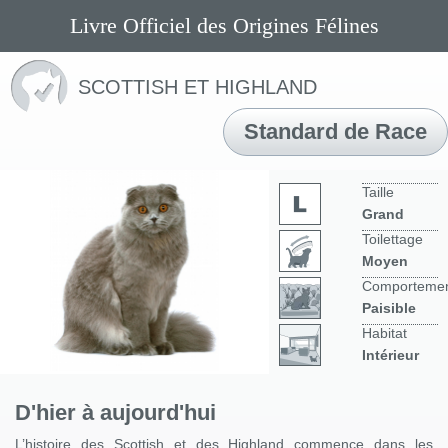
Livre Officiel des Origines Félines
SCOTTISH ET HIGHLAND
Standard de Race
Taille
Grand
Toilettage
Moyen
Comporteme
Paisible
Habitat
Intérieur
D'hier à aujourd'hui
L’histoire des Scottish et des Highland commence dans les