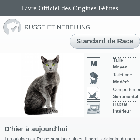
Livre Officiel des Origines Félines
RUSSE ET NEBELUNG
Standard de Race
Taille
Moyen
Toilettage
Modéré
Comporteme
Sentimental
Habitat
Intérieur
D'hier à aujourd'hui
Les origines du Russe sont incertaines. Il serait originaire du port