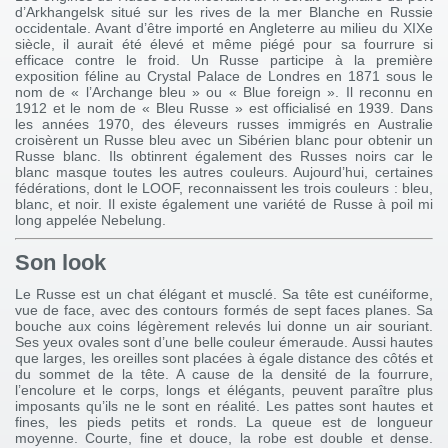
d’Arkhangelsk situé sur les rives de la mer Blanche en Russie
occidentale. Avant d’être importé en Angleterre au milieu du XIXe
siècle, il aurait été élevé et même piégé pour sa fourrure si
efficace contre le froid. Un Russe participe à la première
exposition féline au Crystal Palace de Londres en 1871 sous le
nom de « l’Archange bleu » ou « Blue foreign ». Il reconnu en
1912 et le nom de « Bleu Russe » est officialisé en 1939. Dans
les années 1970, des éleveurs russes immigrés en Australie
croisèrent un Russe bleu avec un Sibérien blanc pour obtenir un
Russe blanc. Ils obtinrent également des Russes noirs car le
blanc masque toutes les autres couleurs. Aujourd’hui, certaines
fédérations, dont le LOOF, reconnaissent les trois couleurs : bleu,
blanc, et noir. Il existe également une variété de Russe à poil mi
long appelée Nebelung.
Son look
Le Russe est un chat élégant et musclé. Sa tête est cunéiforme,
vue de face, avec des contours formés de sept faces planes. Sa
bouche aux coins légèrement relevés lui donne un air souriant.
Ses yeux ovales sont d’une belle couleur émeraude. Aussi hautes
que larges, les oreilles sont placées à égale distance des côtés et
du sommet de la tête. A cause de la densité de la fourrure,
l’encolure et le corps, longs et élégants, peuvent paraître plus
imposants qu’ils ne le sont en réalité. Les pattes sont hautes et
fines, les pieds petits et ronds. La queue est de longueur
moyenne. Courte, fine et douce, la robe est double et dense.