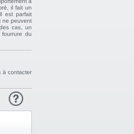
mportement à
é, il fait un
 est parfait
i ne peuvent
 des cas, un
 fourrure du
s à contacter