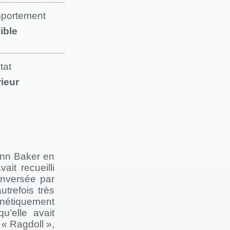
portement
ible
tat
rieur
Ann Baker en
it recueilli
enversée par
trefois très
génétiquement
u’elle avait
 « Ragdoll »,