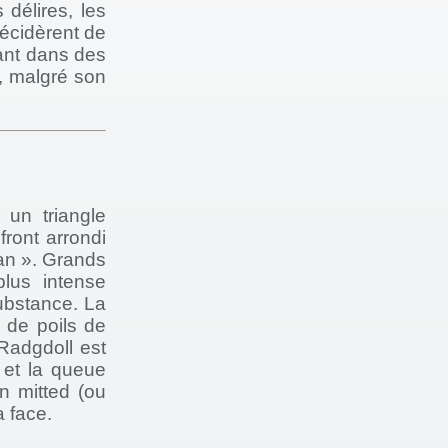
 délires, les
écidèrent de
tant dans des
, malgré son
 un triangle
 front arrondi
gan ». Grands
plus intense
ubstance. La
 de poils de
 Radgdoll est
s et la queue
n mitted (ou
a face.