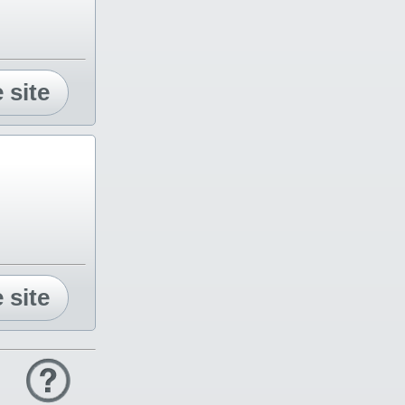
e site
e site