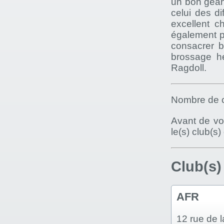
un bon géan
celui des di
excellent c
également p
consacrer b
brossage he
Ragdoll.
Nombre de c
Avant de vou
le(s) club(s
Club(s)
AFR
12 rue de