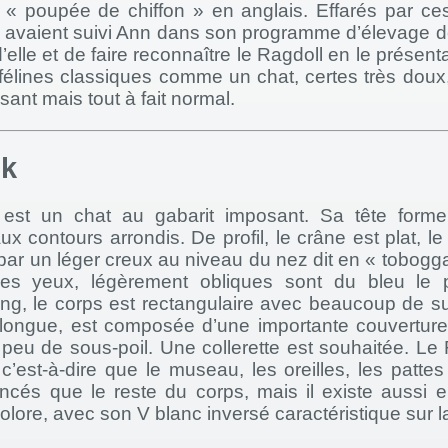
t « poupée de chiffon » en anglais. Effarés par ces
i avaient suivi Ann dans son programme d’élevage d
’elle et de faire reconnaître le Ragdoll en le présen
 félines classiques comme un chat, certes très doux
sant mais tout à fait normal.
ok
est un chat au gabarit imposant. Sa tête forme
ux contours arrondis. De profil, le crâne est plat, le
par un léger creux au niveau du nez dit en « tobog
les yeux, légèrement obliques sont du bleu le 
ong, le corps est rectangulaire avec beaucoup de s
i-longue, est composée d’une importante couverture
peu de sous-poil. Une collerette est souhaitée. Le
 c’est-à-dire que le museau, les oreilles, les patte
oncés que le reste du corps, mais il existe aussi e
colore, avec son V blanc inversé caractéristique sur l