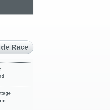
 de Race
e
nd
ettage
en