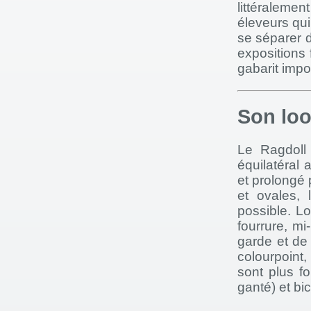
littéralemen
éleveurs qu
se séparer d
expositions
gabarit impo
Son lo
Le Ragdoll 
équilatéral a
et prolongé 
et ovales, 
possible. L
fourrure, m
garde et de 
colourpoint,
sont plus f
ganté) et bi