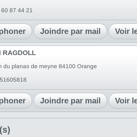
6 60 87 44 21
éphoner
Joindre par mail
Voir l
N RAGDOLL
n du planas de meyne 84100 Orange
0751605818
éphoner
Joindre par mail
Voir l
(s)