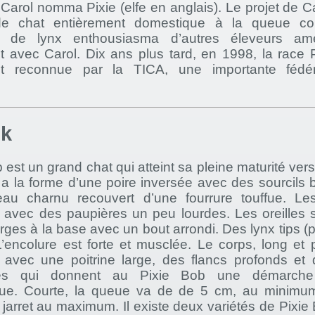
Carol nomma Pixie (elfe en anglais). Le projet de C
e chat entièrement domestique à la queue co
s de lynx enthousiasma d’autres éleveurs amé
t avec Carol. Dix ans plus tard, en 1998, la race 
ent reconnue par la TICA, une importante fédér
ok
 est un grand chat qui atteint sa pleine maturité ver
e a la forme d’une poire inversée avec des sourcils 
au charnu recouvert d’une fourrure touffue. Le
s avec des paupières un peu lourdes. Les oreilles s
ges à la base avec un bout arrondi. Des lynx tips (
’encolure est forte et musclée. Le corps, long et 
 avec une poitrine large, des flancs profonds et
tes qui donnent au Pixie Bob une démarche
ique. Courte, la queue va de de 5 cm, au minimum
jarret au maximum. Il existe deux variétés de Pixie