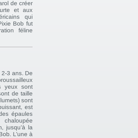
arol de créer
urte et aux
ricains qui
Pixie Bob fut
ation féline
s 2-3 ans. De
broussailleux
s yeux sont
ont de taille
plumets) sont
puissant, est
 des épaules
 chaloupée
, jusqu’à la
 Bob. L’une à