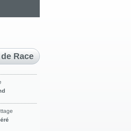
 de Race
e
nd
ettage
éré