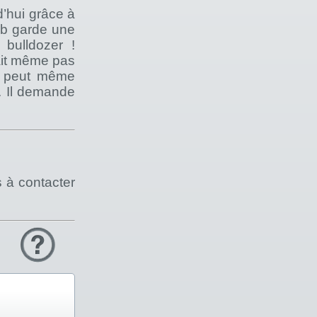
d’hui grâce à
Bob garde une
bulldozer !
sait même pas
il peut même
n. Il demande
s à contacter