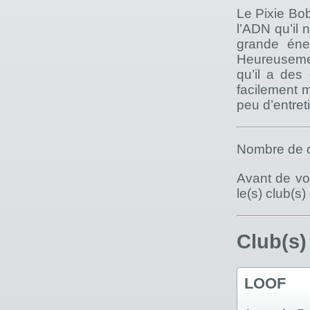
Le Pixie Bob
l’ADN qu’il 
grande éne
Heureusement
qu’il a des
facilement m
peu d’entret
Nombre de c
Avant de vou
le(s) club(s
Club(s)
LOOF