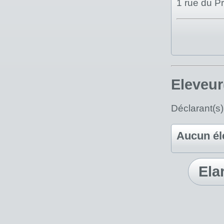
1 rue du P
Eleveur
Déclarant(s
Aucun él
Ela