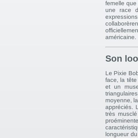
femelle que 
une race d
expression
collaborèren
officiellem
américaine.
Son lo
Le Pixie Bob
face, la têt
et un muse
triangulaire
moyenne, lar
appréciés. L
très musclé
proéminen
caractérist
longueur du 