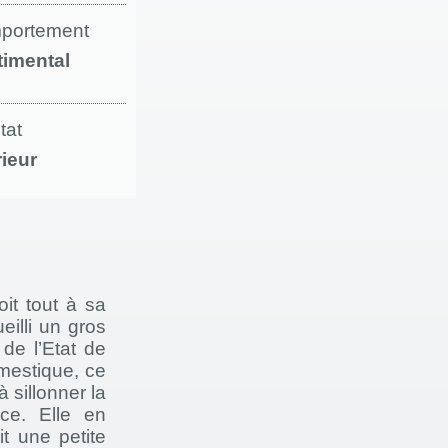
portement
timental
tat
rieur
it tout à sa
eilli un gros
de l’Etat de
mestique, ce
à sillonner la
ce. Elle en
t une petite