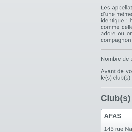
Les appellat
d’une même r
identique : 
comme celle
adore ou on
compagnon le
Nombre de c
Avant de vou
le(s) club(s
Club(s)
AFAS
145 rue Na