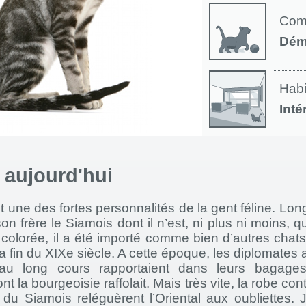
Com
Dém
Habi
Inté
à aujourd'hui
st une des fortes personnalités de la gent féline. L
on frère le Siamois dont il n’est, ni plus ni moins, q
 colorée, il a été importé comme bien d’autres chat
a fin du XIXe siècle. A cette époque, les diplomates a
au long cours rapportaient dans leurs bagage
t la bourgeoisie raffolait. Mais très vite, la robe con
 du Siamois reléguèrent l’Oriental aux oubliettes.