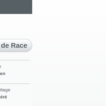
 de Race
e
en
ettage
éré