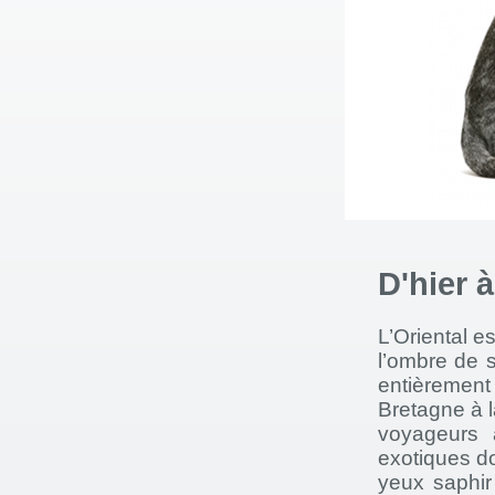
D'hier 
L’Oriental e
l’ombre de s
entièrement
Bretagne à l
voyageurs 
exotiques don
yeux saphir