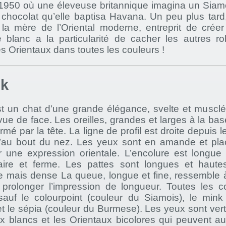
1950 où une éleveuse britannique imagina un Siamo
 chocolat qu’elle baptisa Havana. Un peu plus tard,
la mère de l’Oriental moderne, entreprit de crée
e blanc a la particularité de cacher les autres ro
s Orientaux dans toutes les couleurs !
ok
st un chat d’une grande élégance, svelte et musclé
 vue de face. Les oreilles, grandes et larges à la ba
formé par la tête. La ligne de profil est droite depuis
’au bout du nez. Les yeux sont en amande et pla
 une expression orientale. L’encolure est longue e
aire et ferme. Les pattes sont longues et haut
ne mais dense La queue, longue et fine, ressemble à
 prolonger l’impression de longueur. Toutes les c
auf le colourpoint (couleur du Siamois), le mink
et le sépia (couleur du Burmese). Les yeux sont ver
x blancs et les Orientaux bicolores qui peuvent au