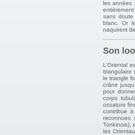
les années 
entièrement
sans doute 
blanc. Or l
naquirent de
Son lo
L’Oriental e
triangulaire
le triangle 
crâne jusqu
pour donner
corps tubul
ossature fi
contribue à
reconnues s
Tonkinois), 
les Orientau