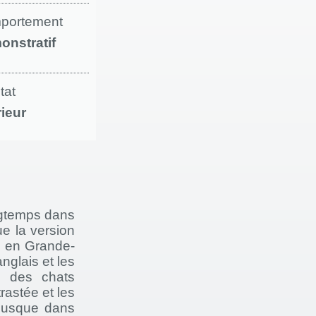
portement
onstratif
tat
rieur
ongtemps dans
ue la version
s en Grande-
nglais et les
s des chats
trastée et les
 Jusque dans