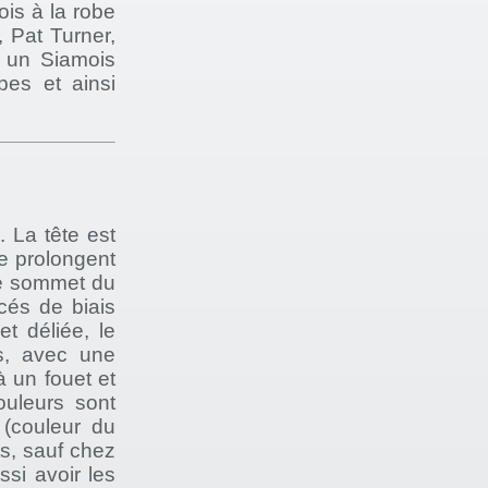
is à la robe
 Pat Turner,
r un Siamois
bes et ainsi
. La tête est
se prolongent
 le sommet du
cés de biais
t déliée, le
es, avec une
 un fouet et
ouleurs sont
 (couleur du
ts, sauf chez
ssi avoir les