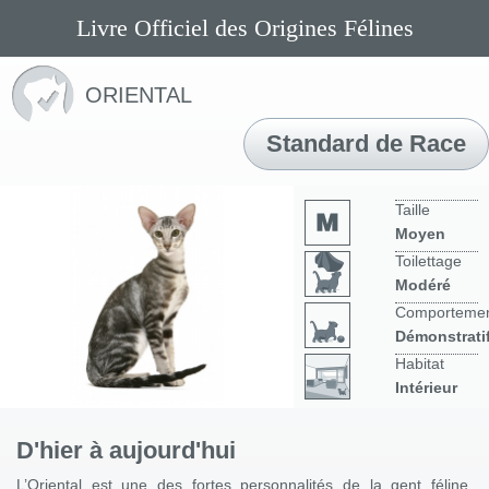
Livre Officiel des Origines Félines
ORIENTAL
Standard de Race
Taille
Moyen
Toilettage
Modéré
Comporteme
Démonstrati
Habitat
Intérieur
D'hier à aujourd'hui
L’Oriental est une des fortes personnalités de la gent féline.