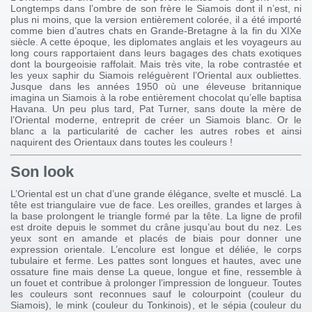
Longtemps dans l’ombre de son frère le Siamois dont il n’est, ni
plus ni moins, que la version entièrement colorée, il a été importé
comme bien d’autres chats en Grande-Bretagne à la fin du XIXe
siècle. A cette époque, les diplomates anglais et les voyageurs au
long cours rapportaient dans leurs bagages des chats exotiques
dont la bourgeoisie raffolait. Mais très vite, la robe contrastée et
les yeux saphir du Siamois reléguèrent l’Oriental aux oubliettes.
Jusque dans les années 1950 où une éleveuse britannique
imagina un Siamois à la robe entièrement chocolat qu’elle baptisa
Havana. Un peu plus tard, Pat Turner, sans doute la mère de
l’Oriental moderne, entreprit de créer un Siamois blanc. Or le
blanc a la particularité de cacher les autres robes et ainsi
naquirent des Orientaux dans toutes les couleurs !
Son look
L’Oriental est un chat d’une grande élégance, svelte et musclé. La
tête est triangulaire vue de face. Les oreilles, grandes et larges à
la base prolongent le triangle formé par la tête. La ligne de profil
est droite depuis le sommet du crâne jusqu’au bout du nez. Les
yeux sont en amande et placés de biais pour donner une
expression orientale. L’encolure est longue et déliée, le corps
tubulaire et ferme. Les pattes sont longues et hautes, avec une
ossature fine mais dense La queue, longue et fine, ressemble à
un fouet et contribue à prolonger l’impression de longueur. Toutes
les couleurs sont reconnues sauf le colourpoint (couleur du
Siamois), le mink (couleur du Tonkinois), et le sépia (couleur du