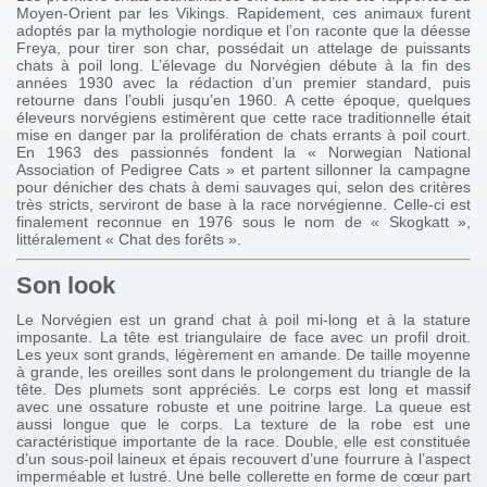
Moyen-Orient par les Vikings. Rapidement, ces animaux furent
adoptés par la mythologie nordique et l’on raconte que la déesse
Freya, pour tirer son char, possédait un attelage de puissants
chats à poil long. L’élevage du Norvégien débute à la fin des
années 1930 avec la rédaction d’un premier standard, puis
retourne dans l’oubli jusqu’en 1960. A cette époque, quelques
éleveurs norvégiens estimèrent que cette race traditionnelle était
mise en danger par la prolifération de chats errants à poil court.
En 1963 des passionnés fondent la « Norwegian National
Association of Pedigree Cats » et partent sillonner la campagne
pour dénicher des chats à demi sauvages qui, selon des critères
très stricts, serviront de base à la race norvégienne. Celle-ci est
finalement reconnue en 1976 sous le nom de « Skogkatt »,
littéralement « Chat des forêts ».
Son look
Le Norvégien est un grand chat à poil mi-long et à la stature
imposante. La tête est triangulaire de face avec un profil droit.
Les yeux sont grands, légèrement en amande. De taille moyenne
à grande, les oreilles sont dans le prolongement du triangle de la
tête. Des plumets sont appréciés. Le corps est long et massif
avec une ossature robuste et une poitrine large. La queue est
aussi longue que le corps. La texture de la robe est une
caractéristique importante de la race. Double, elle est constituée
d’un sous-poil laineux et épais recouvert d’une fourrure à l’aspect
imperméable et lustré. Une belle collerette en forme de cœur part