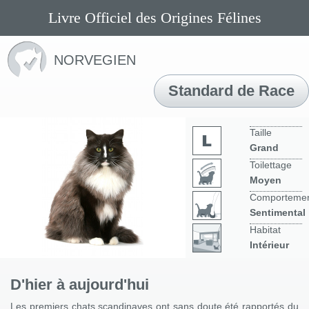
Livre Officiel des Origines Félines
NORVEGIEN
Standard de Race
Taille
Grand
Toilettage
Moyen
Comporteme
Sentimental
Habitat
Intérieur
D'hier à aujourd'hui
Les premiers chats scandinaves ont sans doute été rapportés du