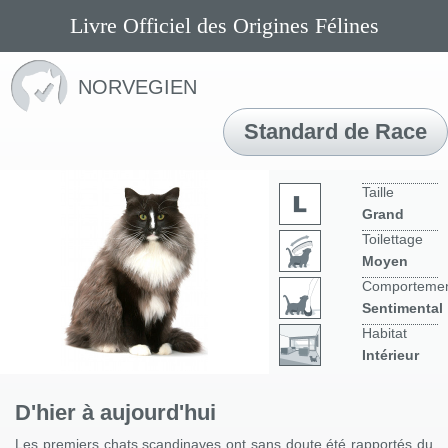
Livre Officiel des Origines Félines
NORVEGIEN
Standard de Race
Taille
Grand
Toilettage
Moyen
Comporteme
Sentimental
Habitat
Intérieur
D'hier à aujourd'hui
Les premiers chats scandinaves ont sans doute été rapportés du