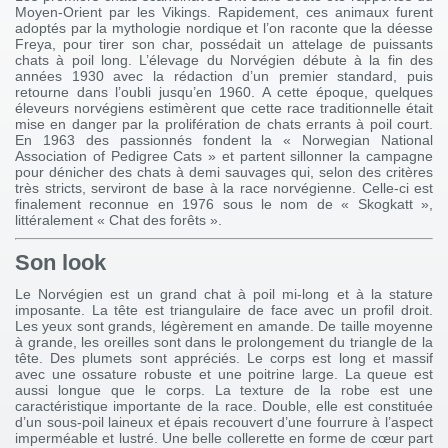
Moyen-Orient par les Vikings. Rapidement, ces animaux furent
adoptés par la mythologie nordique et l’on raconte que la déesse
Freya, pour tirer son char, possédait un attelage de puissants
chats à poil long. L’élevage du Norvégien débute à la fin des
années 1930 avec la rédaction d’un premier standard, puis
retourne dans l’oubli jusqu’en 1960. A cette époque, quelques
éleveurs norvégiens estimèrent que cette race traditionnelle était
mise en danger par la prolifération de chats errants à poil court.
En 1963 des passionnés fondent la « Norwegian National
Association of Pedigree Cats » et partent sillonner la campagne
pour dénicher des chats à demi sauvages qui, selon des critères
très stricts, serviront de base à la race norvégienne. Celle-ci est
finalement reconnue en 1976 sous le nom de « Skogkatt »,
littéralement « Chat des forêts ».
Son look
Le Norvégien est un grand chat à poil mi-long et à la stature
imposante. La tête est triangulaire de face avec un profil droit.
Les yeux sont grands, légèrement en amande. De taille moyenne
à grande, les oreilles sont dans le prolongement du triangle de la
tête. Des plumets sont appréciés. Le corps est long et massif
avec une ossature robuste et une poitrine large. La queue est
aussi longue que le corps. La texture de la robe est une
caractéristique importante de la race. Double, elle est constituée
d’un sous-poil laineux et épais recouvert d’une fourrure à l’aspect
imperméable et lustré. Une belle collerette en forme de cœur part