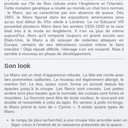
produite sur l’île de Man (située entre l’Angleterre et l’Irlande).
Cette mutation génétique a révélé au monde un chat hors normes
: le Manx, qui se caractérise par son absence de queue. Dès
1883, le Manx figurait dans les expositions américaines ainsi
qu’au tout début du XXe siècle à Londres. Le roi Edouard VIII
possédait plusieurs Manx dans les années 1920-1930 et la race
était très à la mode en Angleterre. Il n’en va plus de même
aujourd’hui. Alors qu’il remporte toujours un grand succès aux
Etats-Unis, le Manx a dû essuyer de violentes attaques en
Europe, certains de ses détracteurs voulant même le faire
interdire ! Déjà réputé difficile, l’élevage s’en est ressenti. Mais il
semble à nouveau en phase de développement.
Son look
Le Manx est un chat d’apparence robuste. La tête est ronde avec
des pommettes saillantes. Le museau est légèrement allongé, le
menton fort. Le dos, assez court, forme un arrondi depuis les
épaules jusqu’à la croupe. Les flancs sont creusés. Les pattes
arrière sont plus hautes que la normale, les cuisses sont fortes et
musclées. La fourrure peut être de toute couleur, le sous-poil est
double et ressemble à celui du lapin. En version à poils mi-longs,
le Manx prend le nom de « Cymric ». Il existe quatre types de
Manx :
le rumpy (le plus recherché) a une croupe très arrondie avec un
léger creux à l’endroit de la naissance présumée de la queue ;