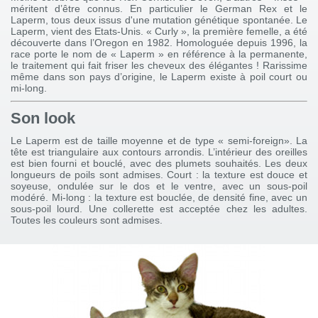
méritent d’être connus. En particulier le German Rex et le
Laperm, tous deux issus d'une mutation génétique spontanée. Le
Laperm, vient des Etats-Unis. « Curly », la première femelle, a été
découverte dans l’Oregon en 1982. Homologuée depuis 1996, la
race porte le nom de « Laperm » en référence à la permanente,
le traitement qui fait friser les cheveux des élégantes ! Rarissime
même dans son pays d’origine, le Laperm existe à poil court ou
mi-long.
Son look
Le Laperm est de taille moyenne et de type « semi-foreign». La
tête est triangulaire aux contours arrondis. L’intérieur des oreilles
est bien fourni et bouclé, avec des plumets souhaités. Les deux
longueurs de poils sont admises. Court : la texture est douce et
soyeuse, ondulée sur le dos et le ventre, avec un sous-poil
modéré. Mi-long : la texture est bouclée, de densité fine, avec un
sous-poil lourd. Une collerette est acceptée chez les adultes.
Toutes les couleurs sont admises.