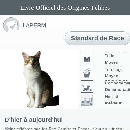
Livre Officiel des Origines Félines
LAPERM
Standard de Race
Taille
Moyen
Toilettage
Moyen
Comporteme
Démonstrati
Habitat
Intérieur
D'hier à aujourd'hui
Moins célèbres que les Rex Cornish et Devon, d’autres « frisés »