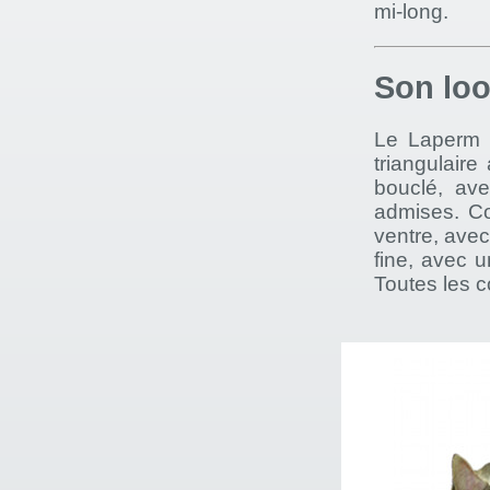
mi-long.
Son lo
Le Laperm e
triangulaire
bouclé, av
admises. Co
ventre, avec
fine, avec u
Toutes les 