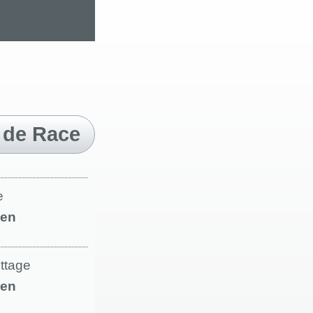
 de Race
e
en
ettage
en