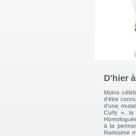
D'hier 
Moins célèb
d’être conn
d'une mutat
Curly », la
Homologuée 
à la perman
Rarissime m