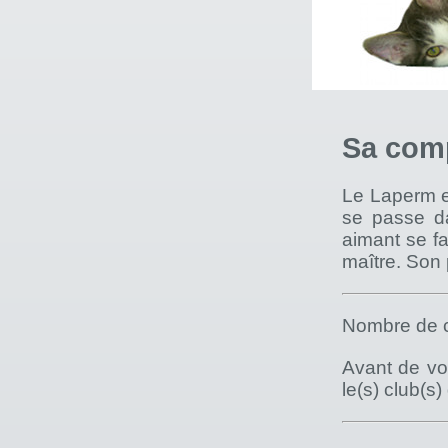
Sa com
Le Laperm es
se passe da
aimant se f
maître. Son 
Nombre de c
Avant de vou
le(s) club(s