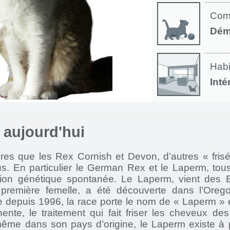
Com
Dém
Habi
Inté
à aujourd'hui
res que les Rex Cornish et Devon, d’autres « frisé
us. En particulier le German Rex et le Laperm, tou
ion génétique spontanée. Le Laperm, vient des E
 première femelle, a été découverte dans l’Ore
depuis 1996, la race porte le nom de « Laperm » 
ente, le traitement qui fait friser les cheveux des
ême dans son pays d’origine, le Laperm existe à p