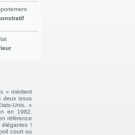
portement
onstratif
tat
rieur
s » méritent
s deux issus
tats-Unis. «
gon en 1982.
en référence
 élégantes !
oil court ou