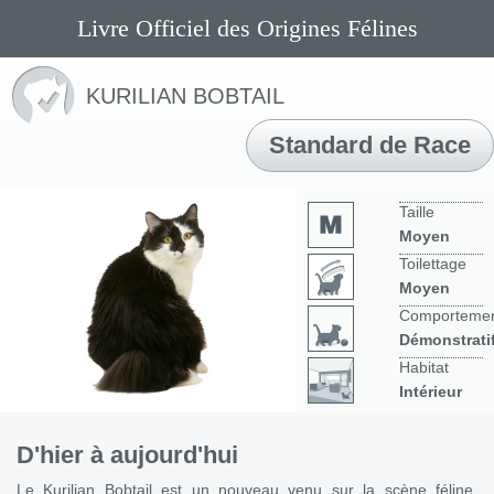
Livre Officiel des Origines Félines
KURILIAN BOBTAIL
Standard de Race
Taille
Moyen
Toilettage
Moyen
Comporteme
Démonstrati
Habitat
Intérieur
D'hier à aujourd'hui
Le Kurilian Bobtail est un nouveau venu sur la scène féline.