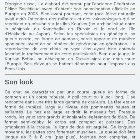
D’origine russe, il a d’abord été promu par l’ancienne Fédération
Féline Soviétique avant d’obtenir son homologation officielle en
Europe en 2003. Bien avant pourtant, cette race féline naturelle
avait attiré l’attention des militaires et des vulcanologues qui se
rendaient en mission sur les îles Kouriles (un archipel situé entre
la péninsule du Kamchatka en Russie et le nord de l’île
d’Hokkaido au Japon). Selon les spécialistes en génétique, sa
queue courte, en forme de pompon, serait apparue de manière
spontanée avant de se répéter de génération en génération. La
reproduction de ces chats en vase clos ayant bien entendu
favorisé le renforcement de cette particularité. Bien que jeune, le
Kurilian Bobtail se développe en Russie ainsi que dans toute
l’Europe. Ses éleveurs se battent désormais pour l’imposer aux
Etats-Unis.
Son look
Ce chat se caractérise par une courte queue en forme de
pompon et un corps robuste. A poil court ou à poil long, il se
rencontre dans une très large gamme de couleurs. La tête est en
forme de trapèze, large au niveau des pommettes hautes et
saillantes. Le nez est large et droit, le museau fort. Presque
ronds, les yeux sont grands et implantés légèrement de biais. De
format semi-cobby, le corps est compact et puissant. Des
omoplates à la croupe, la ligne de dos est arquée. De longueur
moyenne, les pattes sont fortement musclées. La queue doit être
longue de 3 à 8 cm (pas plus), fourrure non comprise, et