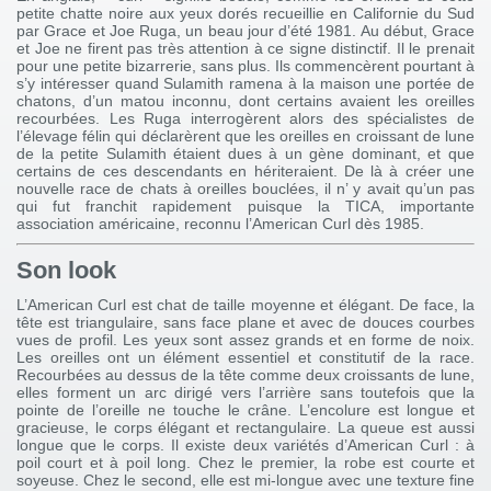
petite chatte noire aux yeux dorés recueillie en Californie du Sud
par Grace et Joe Ruga, un beau jour d’été 1981. Au début, Grace
et Joe ne firent pas très attention à ce signe distinctif. Il le prenait
pour une petite bizarrerie, sans plus. Ils commencèrent pourtant à
s’y intéresser quand Sulamith ramena à la maison une portée de
chatons, d’un matou inconnu, dont certains avaient les oreilles
recourbées. Les Ruga interrogèrent alors des spécialistes de
l’élevage félin qui déclarèrent que les oreilles en croissant de lune
de la petite Sulamith étaient dues à un gène dominant, et que
certains de ces descendants en hériteraient. De là à créer une
nouvelle race de chats à oreilles bouclées, il n’ y avait qu’un pas
qui fut franchit rapidement puisque la TICA, importante
association américaine, reconnu l’American Curl dès 1985.
Son look
L’American Curl est chat de taille moyenne et élégant. De face, la
tête est triangulaire, sans face plane et avec de douces courbes
vues de profil. Les yeux sont assez grands et en forme de noix.
Les oreilles ont un élément essentiel et constitutif de la race.
Recourbées au dessus de la tête comme deux croissants de lune,
elles forment un arc dirigé vers l’arrière sans toutefois que la
pointe de l’oreille ne touche le crâne. L’encolure est longue et
gracieuse, le corps élégant et rectangulaire. La queue est aussi
longue que le corps. Il existe deux variétés d’American Curl : à
poil court et à poil long. Chez le premier, la robe est courte et
soyeuse. Chez le second, elle est mi-longue avec une texture fine