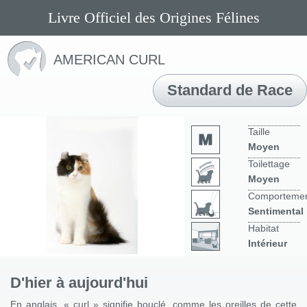
Livre Officiel des Origines Félines
AMERICAN CURL
Standard de Race
Taille
Moyen
Toilettage
Moyen
Comporteme
Sentimental
Habitat
Intérieur
D'hier à aujourd'hui
En anglais, « curl » signifie bouclé, comme les oreilles de cette