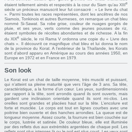
e
étaient tellement aimés et respectés à la cour du Siam qu’au XIII
siècle un précieux manuscrit leur fut consacré : « Le livre du chat
». Parmi toutes les races représentées, dont les ancêtres de nos
Siamois, Tonkinois et autres Burmeses, on remarque un chat bleu
nommé Si-Sawat. Sa robe grise, couleur de nuages gorgés de
pluie, et ses yeux, verts comme des jeunes pousses de riz,
étaient symboles de récoltes abondantes et de richesse. A la fin
e
du XIX
siècle, le roi Rama V ordonna une copie du « Livre des
chats ». Il découvrit ce magnifique chat bleu et lui donna le nom
de la province du Korat. A l’extérieur de la Thaïlande, les Korats
sont d’abord apparu en Amérique au cours des années 1950, en
Europe en 1972 et en France en 1979.
Son look
Le Korat est un chat de taille moyenne, très musclé et puissant,
qui n’atteint sa pleine maturité que vers l’âge de 3 ans. Sa tête,
caractéristique, a la forme d’un cœur. Les yeux, surdimensionnés
par rapport à la tête, sont arrondis quand ils sont ouverts, mais
gardent une inclinaison orientale quand ils sont mi-clos. Les
oreilles sont grandes et placées haut sur la tête. L’encolure est
forte et musclée. Le corps est tout en lignes courbes avec une
poitrine bien ouverte et des hanches arrondies. La queue est de
longueur moyenne. Assez courte, la fourrure est bien couchée sur
le corps, lustrée et satinée. De couleur bleue, elle est illuminée
par des reflets dus aux extrémités argentées de chaque poil. Les
reflets sont plus intenses là ou le poil est plus court. Les yeux sont