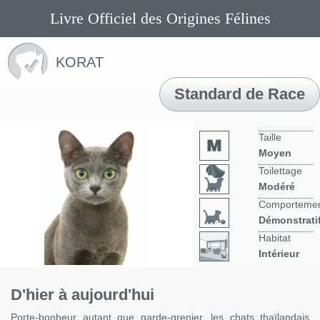
Livre Officiel des Origines Félines
KORAT
Standard de Race
Taille
Moyen
Toilettage
Modéré
Comporteme
Démonstrati
Habitat
Intérieur
D'hier à aujourd'hui
Porte-bonheur autant que garde-grenier, les chats thaïlandais