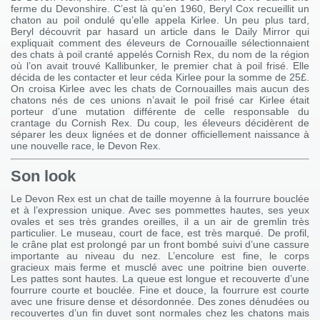
ferme du Devonshire. C’est là qu’en 1960, Beryl Cox recueillit un
chaton au poil ondulé qu’elle appela Kirlee. Un peu plus tard,
Beryl découvrit par hasard un article dans le Daily Mirror qui
expliquait comment des éleveurs de Cornouaille sélectionnaient
des chats à poil cranté appelés Cornish Rex, du nom de la région
où l’on avait trouvé Kallibunker, le premier chat à poil frisé. Elle
décida de les contacter et leur céda Kirlee pour la somme de 25£.
On croisa Kirlee avec les chats de Cornouailles mais aucun des
chatons nés de ces unions n’avait le poil frisé car Kirlee était
porteur d’une mutation différente de celle responsable du
crantage du Cornish Rex. Du coup, les éleveurs décidèrent de
séparer les deux lignées et de donner officiellement naissance à
une nouvelle race, le Devon Rex.
Son look
Le Devon Rex est un chat de taille moyenne à la fourrure bouclée
et à l’expression unique. Avec ses pommettes hautes, ses yeux
ovales et ses très grandes oreilles, il a un air de gremlin très
particulier. Le museau, court de face, est très marqué. De profil,
le crâne plat est prolongé par un front bombé suivi d’une cassure
importante au niveau du nez. L’encolure est fine, le corps
gracieux mais ferme et musclé avec une poitrine bien ouverte.
Les pattes sont hautes. La queue est longue et recouverte d’une
fourrure courte et bouclée. Fine et douce, la fourrure est courte
avec une frisure dense et désordonnée. Des zones dénudées ou
recouvertes d’un fin duvet sont normales chez les chatons mais