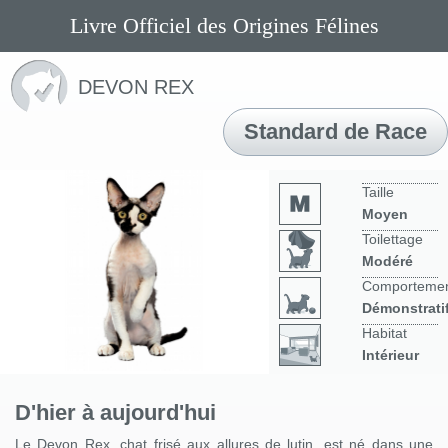
Livre Officiel des Origines Félines
DEVON REX
Standard de Race
Taille
Moyen
Toilettage
Modéré
Comporteme
Démonstrati
Habitat
Intérieur
D'hier à aujourd'hui
Le Devon Rex, chat frisé aux allures de lutin, est né dans une