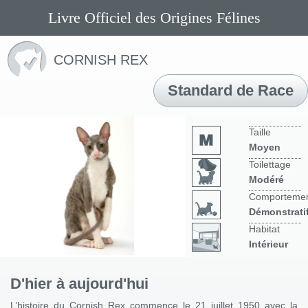
Livre Officiel des Origines Félines
CORNISH REX
Standard de Race
Taille
Moyen
Toilettage
Modéré
Comporteme
Démonstrati
Habitat
Intérieur
D'hier à aujourd'hui
L’histoire du Cornish Rex commence le 21 juillet 1950 avec la