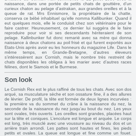
naissance, dans une portée de petits chats de gouttière, d’un
curieux chaton au pelage d’astrakan, aux grandes oreilles et à la
queue de rat. Mrs Ennismore, la propriétaire de la chatte,
conserva ce bébé inhabituel qu’elle nomma Kallibunker. Quand il
eut quelques mois, elle le conduisit chez son vétérinaire pour le
faire castrer. Heureusement, ce dernier lui suggéra de le faire
reproduire pour voir si ses descendants hériteraient de son
pelage. Kallinbunker fut donc remarié avec sa mère qui donna
naissance à deux chatons au poil frisé et qui furent exportés aux
Etats-Unis après avoir eu les honneurs du magazine Life. Dans le
même temps, en Grande-Bretagne, d’autres éleveurs
s’intéressèrent aux Cornish, mais le nombre très restreint de
chats disponibles les obligea à les marier avec d’autres races
félines, dont le Siamois et le Burmese.
Son look
Le Cornish Rex est le plus raffiné de tous les chats. Avec son dos
arqué, sa musculature sèche et son ossature fine, il a des allures
de lévrier. De profil, la tête est formée de deux lignes incurvées :
la première va du sommet du crâne à la naissance du nez, la
seconde de la naissance du nez jusqu’au bout du nez. Les yeux
sont ovales, très ouverts. Les oreilles sont grandes, placées haut
sur la tête et coniques. L’encolure est longue et arquée. Le corps
est long, très musclé avec une voussure au niveau du dos et un
arrière train arrondi. Les pattes sont hautes et fines, les pieds
petits et ovales. La queue est longue et fine comme un fouet.