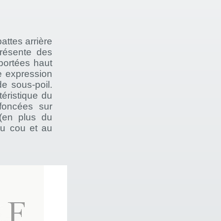
attes arrière
présente des
portées haut
e expression
e sous-poil.
téristique du
 foncées sur
 (en plus du
du cou et au