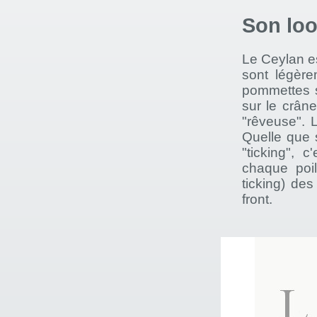
Son lo
Le Ceylan es
sont légère
pommettes s
sur le crân
"rêveuse". 
Quelle que s
"ticking", 
chaque poil
ticking) de
front.