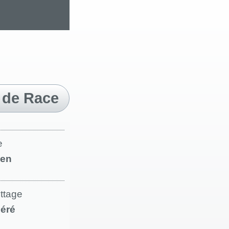
 de Race
e
en
ettage
éré