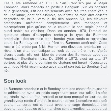
Elle a été ramenée en 1930 à San Francisco par le Major
Thomson, alors médecin en poste à Bangkok. Sur les conseils
d’un généticien, il fit des croisements avec d’autres chats venus
de Thaïlande, dont des Siamois, pour fixer sa robe aux délicats
dégradés de brun. Vers la fin des années 50, les éleveurs
américains arrêtèrent complètement ces mariages et
n’acceptèrent plus qu’une seule couleur, le seal sépia (appelé
aussi sable ou zibeline). Dans les années 1970, l’emploi de
quelques chats d’exception renforça le type du Burmese
américain : tête arrondie, front bombé, yeux ronds et corps ultra
court. Le Bombay est le petit frère du Burmese américain. Cette
race a été créée par Nikki Horner, une éleveuse américaine qui
rêvait d’un chat domestique au look de panthère noire. Après
divers essais, elle eut l’idée de croiser des Burmeses avec des
American Shorthairs noirs. De 1966 à 1972, c’est au total 27
portées et plus d’une centaine de chatons qui furent nécessaires
avant que Nikki reconnaisse avoir atteint son but. Le Bombay était
né.
Son look
Le Burmese américain et le Bombay sont des chats très puissants
et athlétiques avec un poids surprenant pour leur taille. La tête
est ronde, avec un front arrondi et un stop marqué et, surtout, de
grands yeux ronds d’une belle couleur dorée. L’encolure est plutôt
courte. Le corps est compact avec une cage thoracique bien
ouverte. Les épaules et les hanches sont arrondies. La queue est