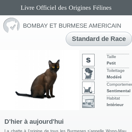
Livre Officiel des Origines Félines
BOMBAY ET BURMESE AMERICAIN
Standard de Race
Taille
Petit
Toilettage
Modéré
Comporteme
Sentimental
Habitat
Intérieur
D'hier à aujourd'hui
La chatte à l’origine de tous les Burmeses s’appelle Wong-Mau.