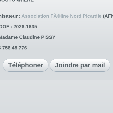
nisateur
:
Association FÃ©line Nord Picardie
(AF
LOOF
: 2026-1635
Madame Claudine PISSY
6 758 48 776
Téléphoner
Joindre par mail