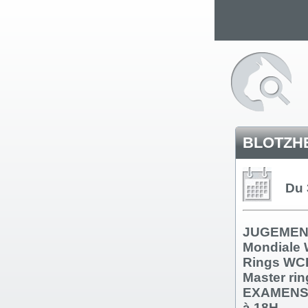
BLOTZHE
Du 
JUGEMEN
Mondiale
Rings WC
Master rin
EXAMENS 
à 18H