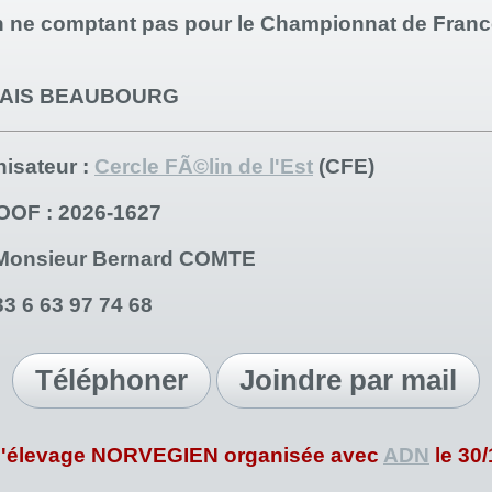
n ne comptant pas pour le Championnat de Fran
LAIS BEAUBOURG
nisateur
:
Cercle FÃ©lin de l'Est
(CFE)
LOOF
: 2026-1627
Monsieur Bernard COMTE
33 6 63 97 74 68
Téléphoner
Joindre par mail
d'élevage
NORVEGIEN
organisée avec
ADN
le 30