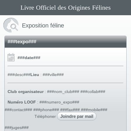
Livre Officiel des Origines Félines
Exposition féline
###texpo###
###date###
###desc###
Lieu
: ###ville###
Club organisateur
: ###nom_club### ###collab###
Numéro LOOF
: ###numero_expo###
###contact### ###phone### ###fax### ###mobile###
Joindre par mail
Téléphoner
###juges###